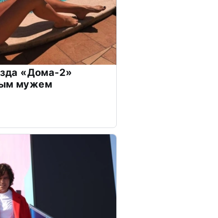
везда «Дома-2»
дым мужем