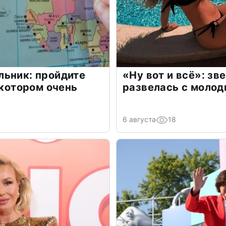
льник: пройдите
«Ну вот и всё»: з
 котором очень
развелась с моло
6 августа
18