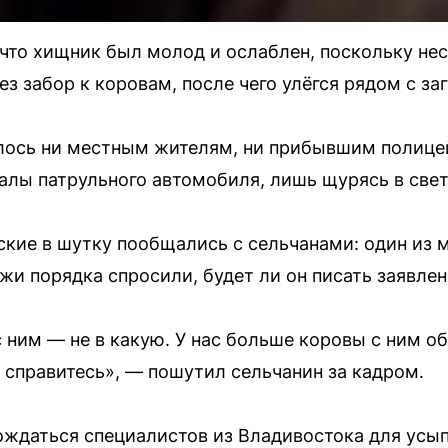
то хищник был молод и ослаблен, поскольку нес
з забор к коровам, после чего улёгся рядом с заг
алось ни местным жителям, ни прибывшим полице
алы патрульного автомобиля, лишь щурясь в свет
ские в шутку пообщались с сельчанами: один из
ажи порядка спросили, будет ли он писать заявле
с ним — не в какую. У нас больше коровы с ним о
м справитесь», — пошутил сельчанин за кадром.
ождаться специалистов из Владивостока для усы