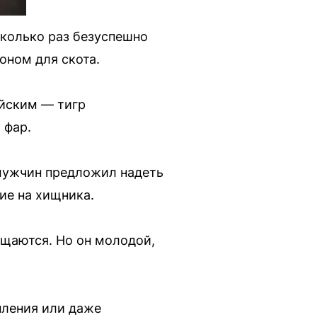
колько раз безуспешно
оном для скота.
йским — тигр
 фар.
 мужчин предложил надеть
ние на хищника.
бщаются. Но он молодой,
пления или даже