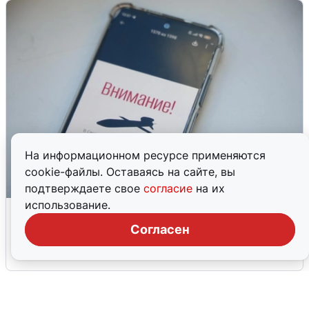
На информационном ресурсе применяются
cookie-файлы. Оставаясь на сайте, вы
подтверждаете свое
согласие
на их
использование.
Ракетная опасность в Свердловской
области: что известно
Согласен
6 августа
0