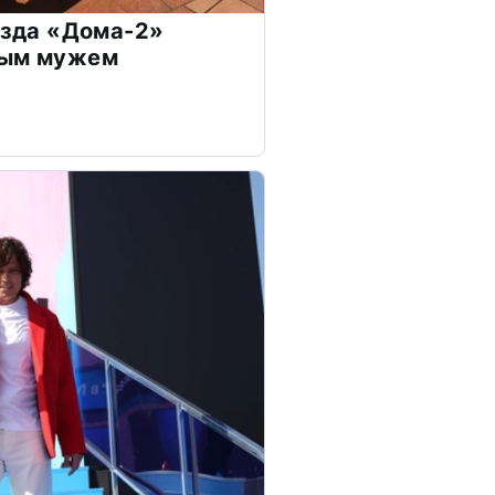
везда «Дома-2»
дым мужем