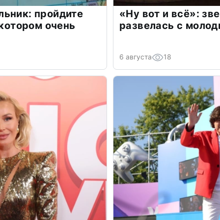
льник: пройдите
«Ну вот и всё»: з
 котором очень
развелась с моло
6 августа
18