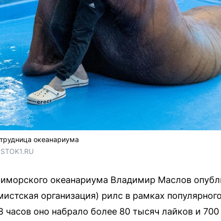
отрудница океанариума
OSTOK1.RU
иморского океанариума Владимир Маслов опубли
мистская организация) рилс в рамках популярного
 8 часов оно набрало более 80 тысяч лайков и 70