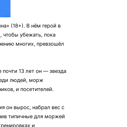
а» (18+). В нём герой в
 чтобы убежать, пока
мнению многих, превзошёл
 почти 13 лет он — звезда
реди людей, морж
иков, и посетителей.
мя он вырос, набрал вес с
анив типичные для моржей
тренировках и