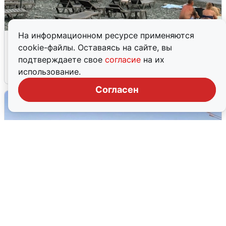
На информационном ресурсе применяются
Жители и туристы Сочи рассказали
cookie-файлы. Оставаясь на сайте, вы
об атаке БПЛА 5 августа
подтверждаете свое
согласие
на их
использование.
5 августа
0
Согласен