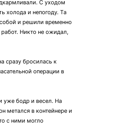
одкармливали. С уходом
ь холода и непогоду. Та
с собой и решили временно
 работ. Никто не ожидал,
а сразу бросилась к
пасательной операции в
и уже бодр и весел. На
он метался в контейнере и
что с ними могло