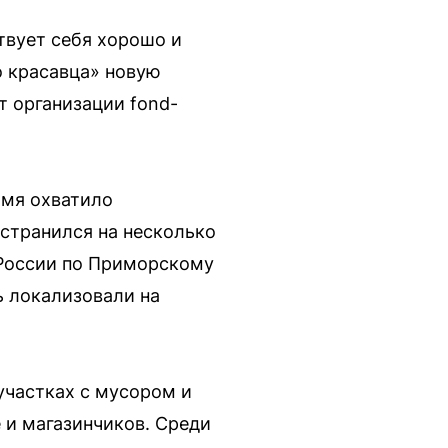
твует себя хорошо и
о красавца» новую
 организации fond-
амя охватило
странился на несколько
 России по Приморскому
ь локализовали на
участках с мусором и
 и магазинчиков. Среди