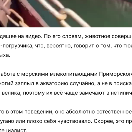
дящее на видео. По его словам, животное соверш
погрузчика, что, вероятно, говорит о том, что т
ыха.
работе с морскими млекопитающими Приморског
ногий заплыл в акваторию случайно, а не в поиска
 велика, поэтому их всё чаще замечают в нетипи
го в этом поведении, оно абсолютно естественное
угано или плохо себя чувствовало. Скорее, это п
пециалист.