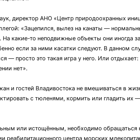
наук, директор АНО «Центр природоохранных ини
ллегой: «Зацепился, вылез на канаты — нормальн
На какие-то неподвижные объекты они иногда за
бенно если за ними касатки следуют. В данном слу
лся — просто это такая игра у него. Или отдыхает
ении нет».
ан и гостей Владивостока не вмешиваться в жиз
ктировать с тюленями, кормить или гладить их —
льным или истощённым, необходимо обращаться к
нии реабилитационного центра морских млекопит