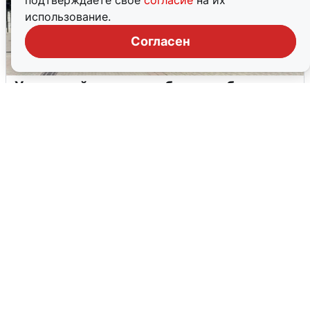
подтверждаете свое
согласие
на их
использование.
Согласен
У соседей пожар и сбои: что было при
режиме БПЛА в Прикамье
5 августа
0