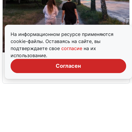
На информационном ресурсе применяются
cookie-файлы. Оставаясь на сайте, вы
подтверждаете свое
согласие
на их
использование.
Опубликована карта отключений
воды в Воронеже
Согласен
6 августа
0