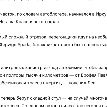
сток, по словам автоблогера, начинался в Ирку
Ингаша Красноярского края.
мый сложный отрезок, перегонщики идут на необ
Stepwgn Spada, багажник которого был полностью
тилитровых канистр из-под автохимии, чтобы зап
ой полторы тысячи километров — от Ерофея Павл
збензиновая трасса смерти», — пояснил Лев.
теперь берут складной стул — на случай многоч
х колеса. По словам автора видео, так сегодня в