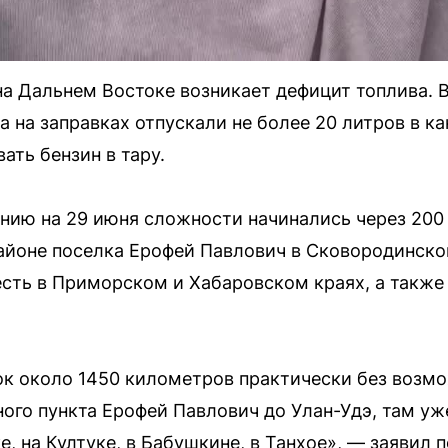
на Дальнем Востоке возникает дефицит топлива. 
а на заправках отпускали не более 20 литров в к
ать бензин в тару.
янию на 29 июня сложности начинались через 200
районе поселка Ерофей Павлович в Сковородинск
 есть в Приморском и Хабаровском краях, а также
ок около 1450 километров практически без возм
ого пункта Ерофей Павлович до Улан-Удэ, там уже
ке, на Култуке, в Бабушкине, в Танхое», — заявил 