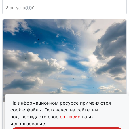
8 августа
0
На информационном ресурсе применяются
МЧС ответило на сообщения о
cookie-файлы. Оставаясь на сайте, вы
грохоте в Москве
подтверждаете свое
согласие
на их
использование.
7 августа
0