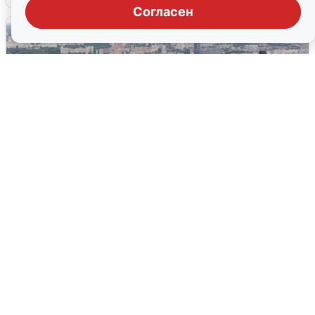
Согласен
Москвичи услышали грохот, похожий
на взрыв
7 августа
0