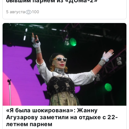
бывшим парнем из «ДОМа-2»
5 августа
100
«Я была шокирована»: Жанну
Агузарову заметили на отдыхе с 22-
летнем парнем