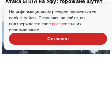
Атака БПЛА на Уфу: горожане шутят
5 августа
0
На информационном ресурсе применяются
cookie-файлы. Оставаясь на сайте, вы
подтверждаете свое
согласие
на их
использование.
Согласен
Склад Wildberries в Екатеринбурге
эвакуировали из-за БПЛА