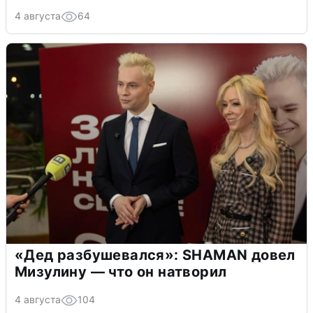
4 августа
64
«Дед разбушевался»: SHAMAN довел
Мизулину — что он натворил
4 августа
104