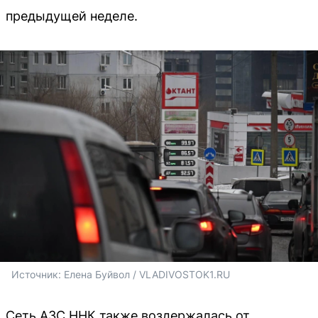
предыдущей неделе.
Источник: 
Елена Буйвол / VLADIVOSTOK1.RU
Сеть АЗС ННК также воздержалась от