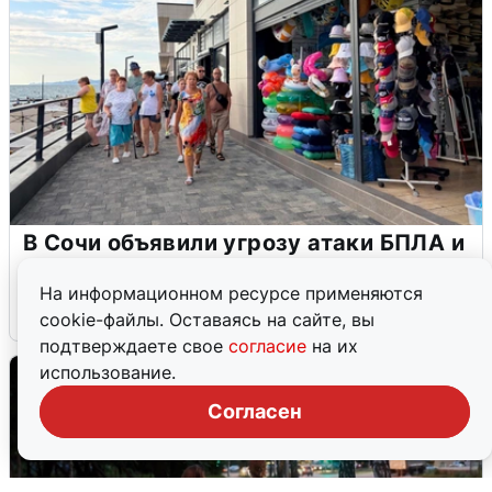
В Сочи объявили угрозу атаки БПЛА и
закрыли пляжи
На информационном ресурсе применяются
6 августа
0
cookie-файлы. Оставаясь на сайте, вы
подтверждаете свое
согласие
на их
использование.
Согласен