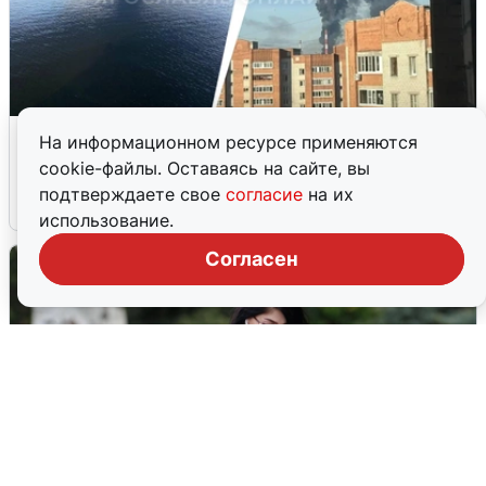
Ночная атака БПЛА на Ярославль:
На информационном ресурсе применяются
попадания и последствия
cookie-файлы. Оставаясь на сайте, вы
подтверждаете свое
согласие
на их
6 августа
0
использование.
Согласен