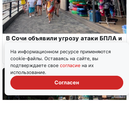
В Сочи объявили угрозу атаки БПЛА и
закрыли пляжи
На информационном ресурсе применяются
6 августа
0
cookie-файлы. Оставаясь на сайте, вы
подтверждаете свое
согласие
на их
использование.
Согласен