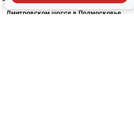
Пять машин столкнулись на
Дмитровском шоссе в Подмосковье
4 августа
0
В Туре вода убывает, на других реках