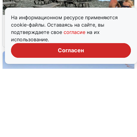
На информационном ресурсе применяются
Жители и туристы Сочи рассказали
cookie-файлы. Оставаясь на сайте, вы
об атаке БПЛА 5 августа
подтверждаете свое
согласие
на их
использование.
5 августа
0
Согласен