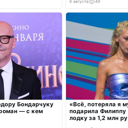
6 августа
49
едору Бондарчуку
«Всё, потеряла я 
роман — с кем
подарила Филиппу
лодку за 1,2 млн р