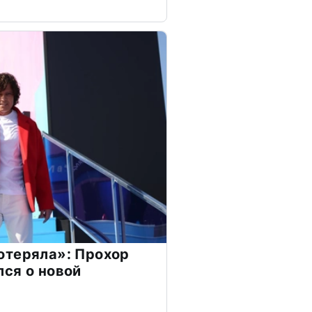
отеряла»: Прохор
ся о новой