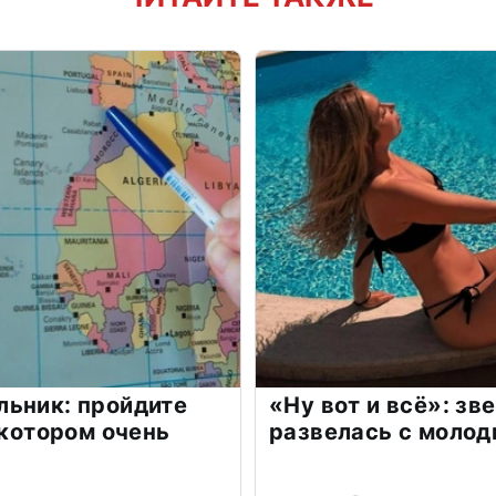
льник: пройдите
«Ну вот и всё»: з
 котором очень
развелась с моло