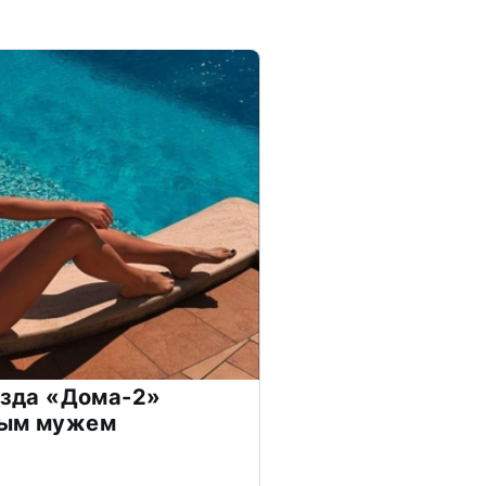
везда «Дома-2»
дым мужем