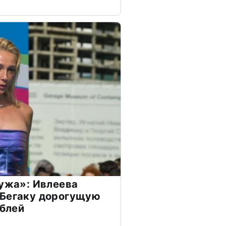
мужа»: Ивлеева
 Бегаку дорогущую
ублей