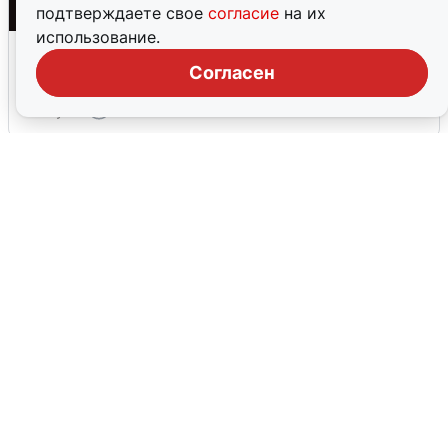
подтверждаете свое
согласие
на их
использование.
Взрывы в Воронеже после сигнала
тревоги
Согласен
5 августа
0