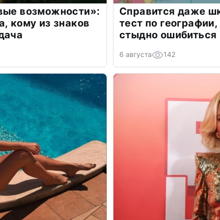
овые возможности»:
Справится даже шк
а, кому из знаков
тест по географии,
дача
стыдно ошибиться
6 августа
142