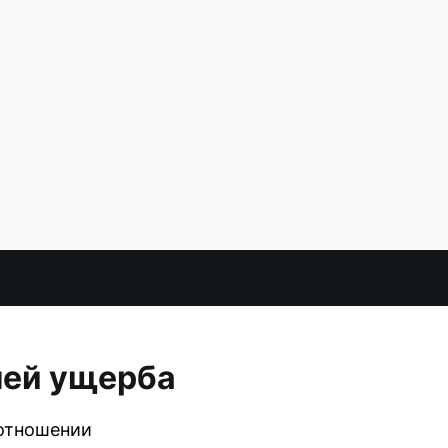
лей ущерба
 отношении