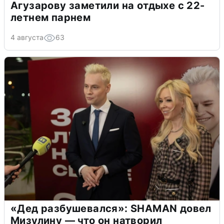
Агузарову заметили на отдыхе с 22-
летнем парнем
4 августа
63
«Дед разбушевался»: SHAMAN довел
Мизулину — что он натворил