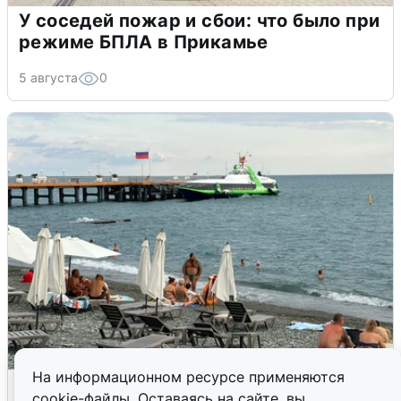
У соседей пожар и сбои: что было при
режиме БПЛА в Прикамье
5 августа
0
На информационном ресурсе применяются
Жители и туристы Сочи рассказали
cookie-файлы. Оставаясь на сайте, вы