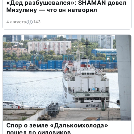
«Дед разбушевался»: SHAMAN довел
Мизулину — что он натворил
4 августа
143
Спор о земле «Далькомхолода»
дошел до силовиков