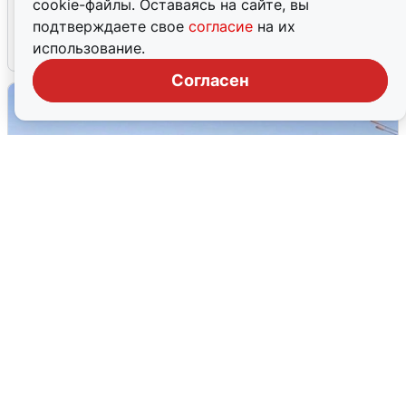
cookie-файлы. Оставаясь на сайте, вы
об атаке БПЛА 5 августа
подтверждаете свое
согласие
на их
использование.
5 августа
0
Согласен
Пять машин столкнулись на
Дмитровском шоссе в Подмосковье