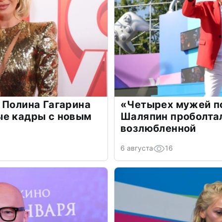
 Полина Гагарина
«Четырех мужей п
ые кадры с новым
Шаляпин проболтал
возлюбленной
6 августа
16