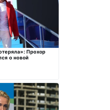
отеряла»: Прохор
ся о новой