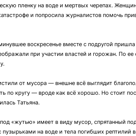
ескую пленку на воде и мертвых черепах. Женщи
катастрофе и попросила журналистов помочь при
в минувшее воскресенье вместе с подругой пришла
еображали при участии властей и горожан. По ее
у.
истили от мусора — внешне всё выглядит благопо
ть по кругу — вроде как всё хорошо. Но стоит по
илась Татьяна.
 под «жутью» имеет в виду мусор, спрятанный по
с пузырьками на воде и тела погибших рептилий в