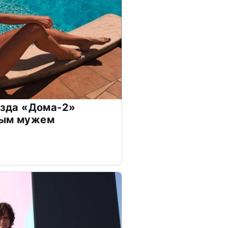
везда «Дома-2»
дым мужем