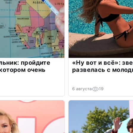
льник: пройдите
«Ну вот и всё»: з
 котором очень
развелась с моло
6 августа
19