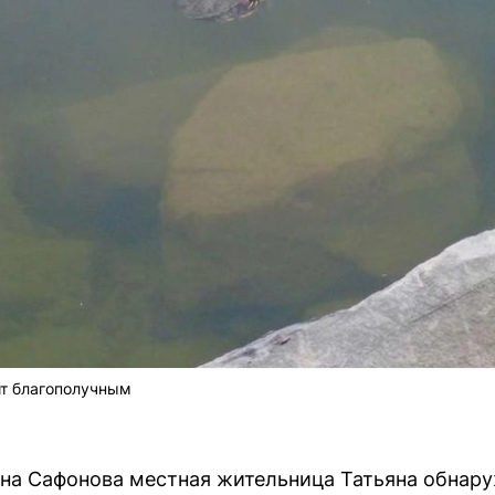
ит благополучным
е на Сафонова местная жительница Татьяна обна