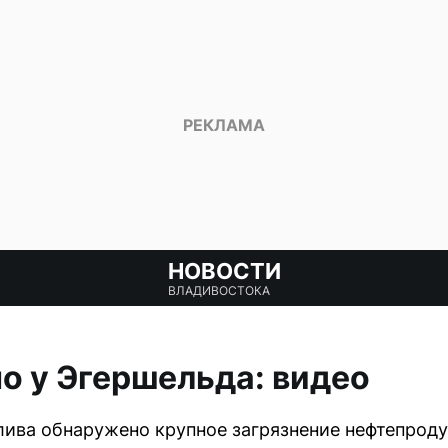
НОВОСТИ
ВЛАДИВОСТОКА
о у Эгершельда: видео
лива обнаружено крупное загрязнение нефтепрод