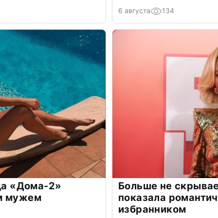
6 августа
134
зда «Дома-2»
Больше не скрывае
м мужем
показала романти
избранником