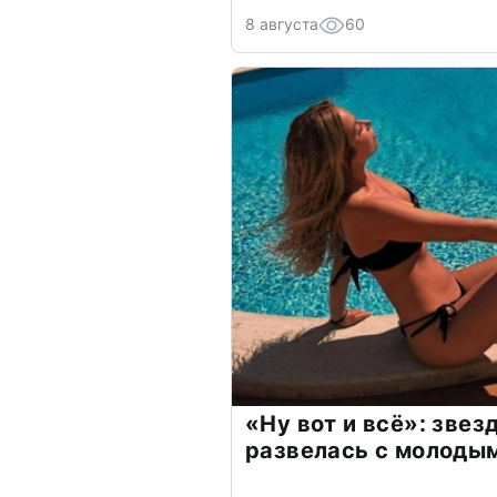
8 августа
60
«Ну вот и всё»: зве
развелась с молоды