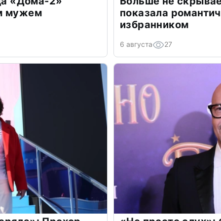
зда «Дома-2»
Больше не скрывае
м мужем
показала романти
избранником
6 августа
27