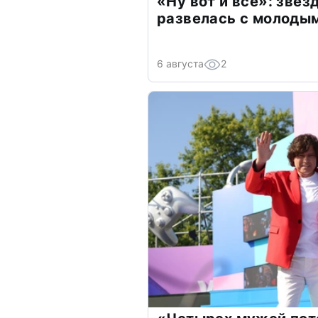
«Ну вот и всё»: зве
развелась с молоды
6 августа
2