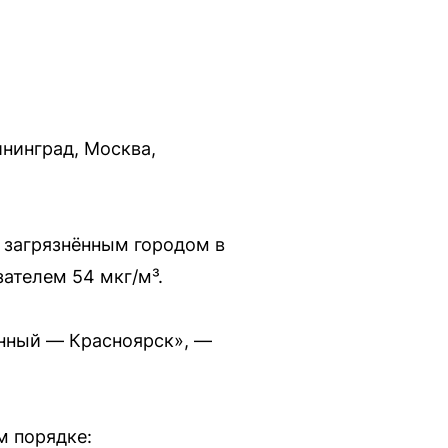
ининград, Москва,
м загрязнённым городом в
зателем 54 мкг/м³.
ённый — Красноярск», —
м порядке: