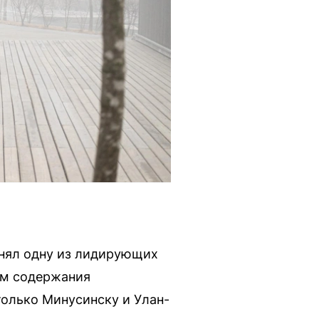
анял одну из лидирующих
ям содержания
только Минусинску и Улан-