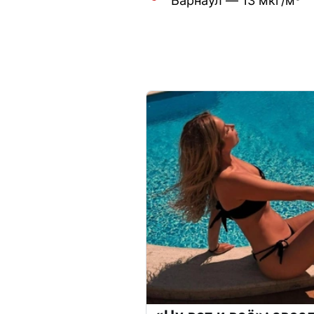
Барнаул — 13 мкг/м³