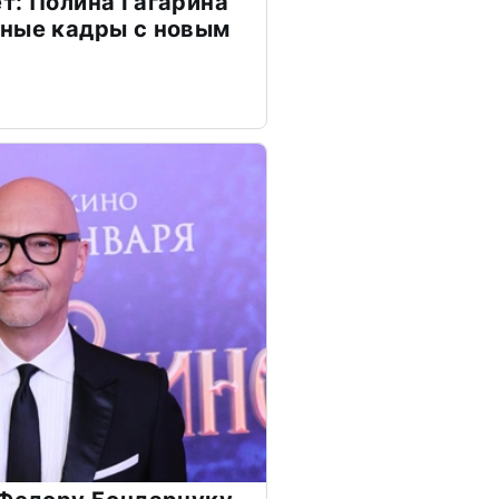
т: Полина Гагарина
чные кадры с новым