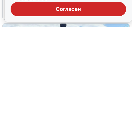
эвакуировали из-за БПЛА
Согласен
5 августа
0
У соседей пожар и сбои: что было при
режиме БПЛА в Прикамье
5 августа
0