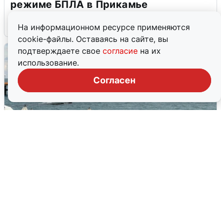
режиме БПЛА в Прикамье
5 августа
0
На информационном ресурсе применяются
cookie-файлы. Оставаясь на сайте, вы
подтверждаете свое
согласие
на их
использование.
Согласен
Жители и туристы Сочи рассказали
об атаке БПЛА 5 августа