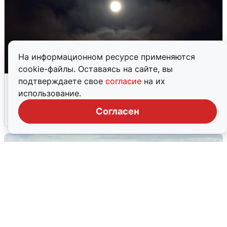
На информационном ресурсе применяются
cookie-файлы. Оставаясь на сайте, вы
Взрывы в Воронеже после сигнала
подтверждаете свое
согласие
на их
тревоги
использование.
Согласен
5 августа
0