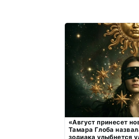
«Август принесет н
Тамара Глоба назвал
зодиака улыбнется у