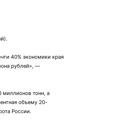
й).
очти 40% экономики края
иона рублей», —
0 миллионов тонн, а
ентная объему 20-
рота России.