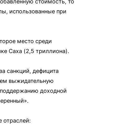
обавленную стоимость, то
лы, использованные при
второе место среди
ке Саха (2,5 триллиона).
за санкций, дефицита
маем выжидательную
о поддержанию доходной
веренный».
е отраслей: