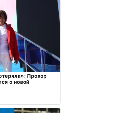
отеряла»: Прохор
ся о новой