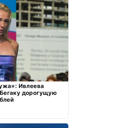
мужа»: Ивлеева
 Бегаку дорогущую
ублей