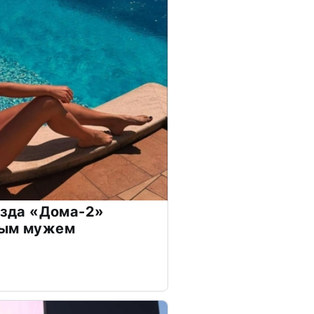
везда «Дома-2»
дым мужем