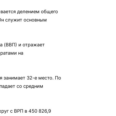
ывается делением общего
 Он служит основным
а (ВВП) и отражает
тратами на
я занимает 32-е место. По
впадает со средним
руг с ВРП в 450 826,9