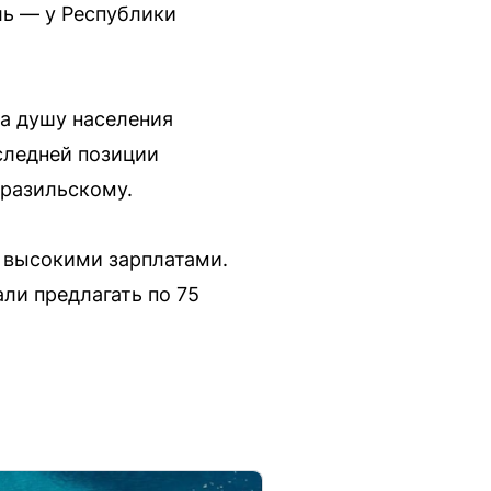
ль — у Республики
а душу населения
оследней позиции
бразильскому.
 высокими зарплатами.
али предлагать по 75