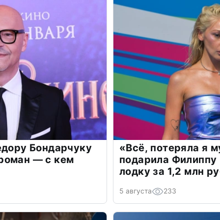
едору Бондарчуку
«Всё, потеряла я 
роман — с кем
подарила Филиппу
лодку за 1,2 млн р
5 августа
233