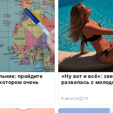
льник: пройдите
«Ну вот и всё»: з
 котором очень
развелась с моло
6 августа
72