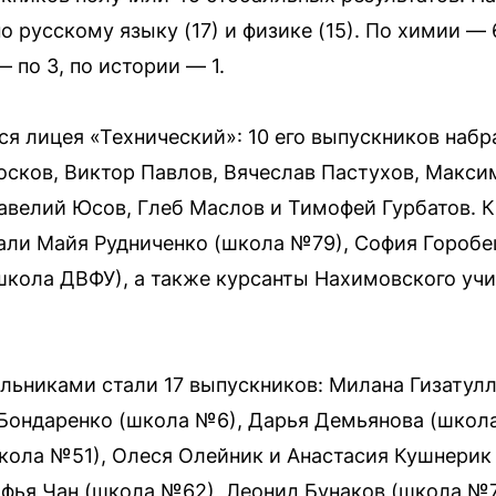
 русскому языку (17) и физике (15). По химии — 
 по 3, по истории — 1.
я лицея «Технический»: 10 его выпускников набра
осков, Виктор Павлов, Вячеслав Пастухов, Макс
авелий Юсов, Глеб Маслов и Тимофей Гурбатов. 
зали Майя Рудниченко (школа №79), София Горобе
школа ДВФУ), а также курсанты Нахимовского уч
льниками стали 17 выпускников: Милана Гизатул
 Бондаренко (школа №6), Дарья Демьянова (школ
кола №51), Олеся Олейник и Анастасия Кушнерик
офья Чан (школа №62), Леонид Бунаков (школа №