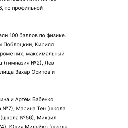
6, по профильной
ли 100 баллов по физике.
им Поблоцкий, Кирилл
Кроме них, максимальный
ц (гимназия №2), Лев
илища Захар Осипов и
лина и Артём Бабенко
а №7), Марина Тен (школа
 (школа №56), Михаил
74), Юлия Милейко (школа