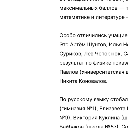
максимальных баллов — по
математике и литературе —
Особо отличились учащиес
Это Артём Шунтов, Илья Н
Суриков, Лев Чепорнюк, С
результат по физике пока
Павлов (Университетская 
Никита Коновалов.
По русскому языку стобал
(гимназия №1), Елизавета
№9), Виктория Куклина (ш
Байбаков (школа №57), С