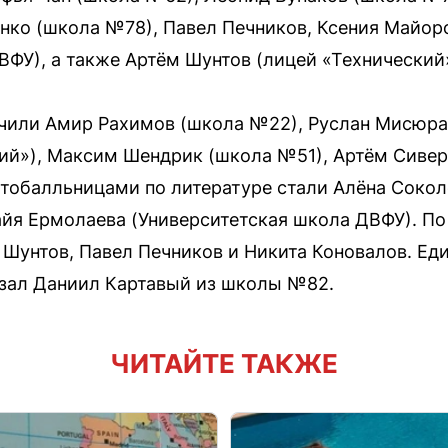
нко (школа №78), Павел Печников, Ксения Майор
ВФУ), а также Артём Шунтов (лицей «Технический»
учили Амир Рахимов (школа №22), Руслан Мисюра
ий»), Максим Шендрик (школа №51), Артём Сивер
Стобалльницами по литературе стали Алёна Соко
йя Ермолаева (Университетская школа ДВФУ). П
 Шунтов, Павел Печников и Никита Коновалов. Е
азал Даниил Картавый из школы №82.
ЧИТАЙТЕ ТАКЖЕ