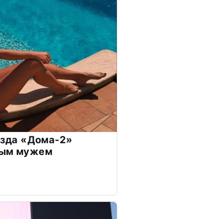
везда «Дома-2»
дым мужем