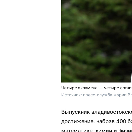
Четыре экзамена — четыре сотни
Источник: 
пресс-служба мэрии В
Выпускник владивостокско
достижение, набрав 400 б
математике, химии и физи