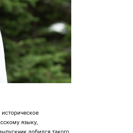
л историческое
усскому языку,
 выпускник добился такого