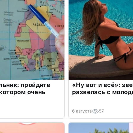
льник: пройдите
«Ну вот и всё»: з
 котором очень
развелась с моло
6 августа
57