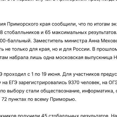
ия Приморского края сообщили, что по итогам э
58 стобалльников и 65 максимальных результатов
00-балльный. Заместитель министра Анна Меховс
ь не только для края, но и для России. В прошл
там набрала лишь одна московская выпускница 
Э проходил с 1 по 19 июня. Для участников преду
у на ЕГЭ зарегистрировались 9370 человек, на О
о выбору стали обществознание, информатика, ф
 72 пунктах по всему Приморью.
кников получили 45 стобалльных результатов. Н