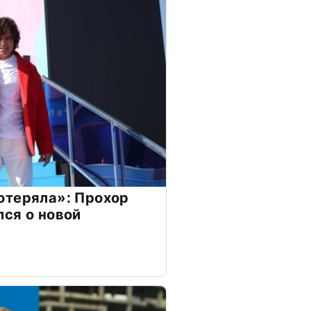
отеряла»: Прохор
ся о новой