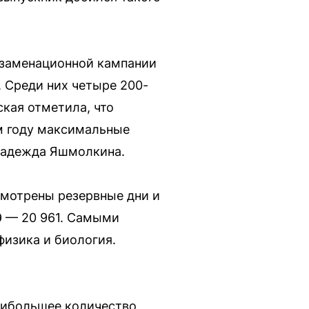
кзаменационной кампании
. Среди них четыре 200-
кая отметила, что
ом году максимальные
Надежда Яшмолкина.
смотрены резервные дни и
ГЭ — 20 961. Самыми
изика и биология.
аибольшее количество