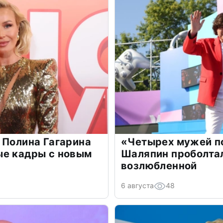
 Полина Гагарина
«Четырех мужей п
ые кадры с новым
Шаляпин проболтал
возлюбленной
6 августа
48