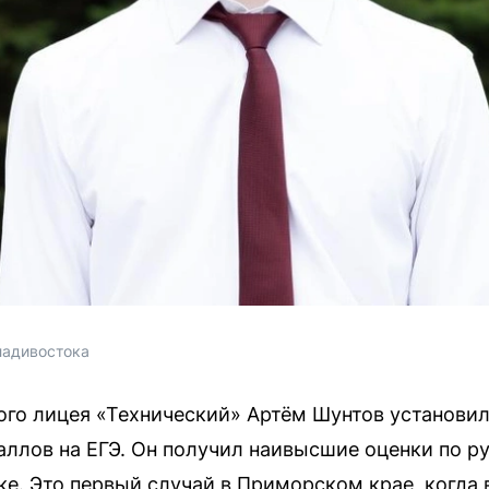
ладивостока
го лицея «Технический» Артём Шунтов установи
аллов на ЕГЭ. Он получил наивысшие оценки по р
ке. Это первый случай в Приморском крае, когда