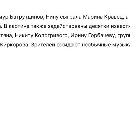
ур Батрутдинов, Нину сыграла Марина Кравец, а
а. В картине также задействованы десятки извест
яна, Никиту Кологривого, Ирину Горбачеву, групп
 Киркорова. Зрителей ожидают необычные музыка