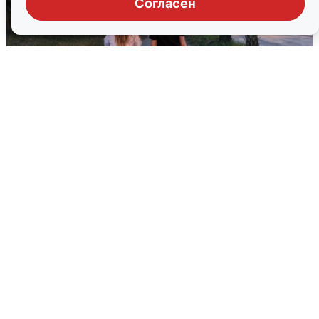
Согласен
Опубликована карта отключений
воды в Воронеже
6 августа
0