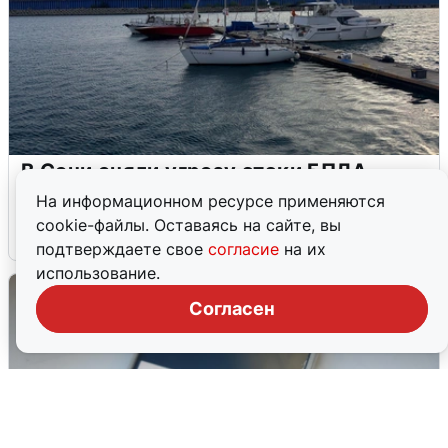
В Сочи сняли угрозу атаки БПЛА,
аэропорт закрыт
На информационном ресурсе применяются
cookie-файлы. Оставаясь на сайте, вы
6 августа
0
подтверждаете свое
согласие
на их
использование.
Согласен