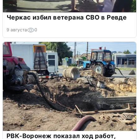
Черкас избил ветерана СВО в Ревде
9 августа
0
РВК-Воронеж показал ход работ,