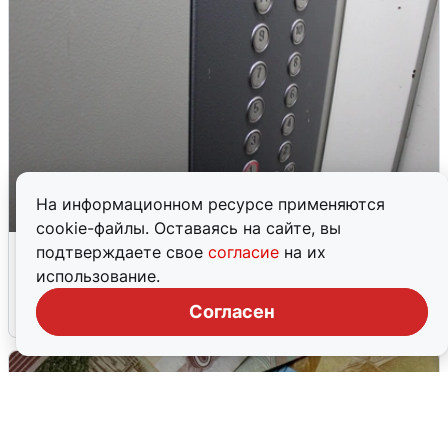
На информационном ресурсе применяются
cookie-файлы. Оставаясь на сайте, вы
После скандала с бабушкой в доме на
подтверждаете свое
согласие
на их
Леонова заработали лифты
использование.
Согласен
6 августа
0