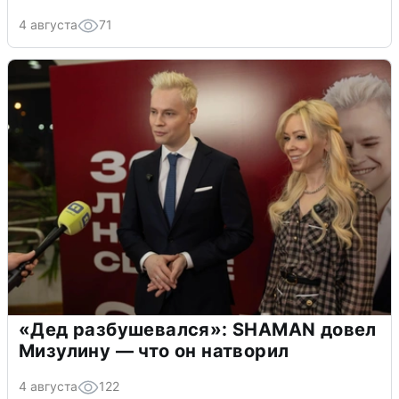
4 августа
71
«Дед разбушевался»: SHAMAN довел
Мизулину — что он натворил
4 августа
122