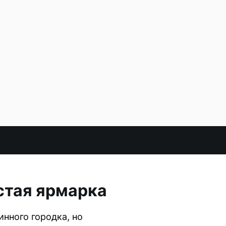
стая ярмарка
нного городка, но