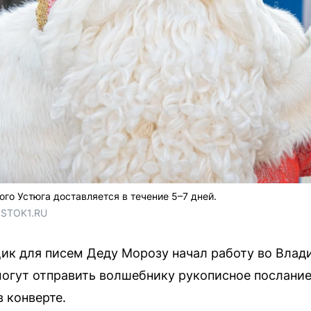
го Устюга доставляется в течение 5–7 дней.
OSTOK1.RU
к для писем Деду Морозу начал работу во Влад
огут отправить волшебнику рукописное послание
 конверте.