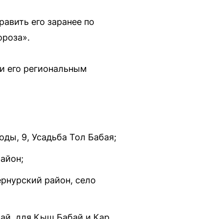
равить его заранее по
ороза».
 и его региональным
ды, 9, Усадьба Тол Бабая;
айон;
ернурский район, село
лай, для Кыш Бабай и Кар