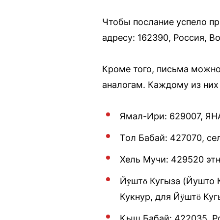
Чтобы послание успело при
адресу: 162390, Россия, 
Кроме того, письма можно
аналогам. Каждому из них
Ямал-Ири: 629007, ЯНА
Тол Бабай: 427070, се
Хель Мучи: 429520 эт
Йӱштӧ Кугыза (Йушто К
Кукнур, для Йӱштӧ Куг
Кыш Бабай: 422035, Р