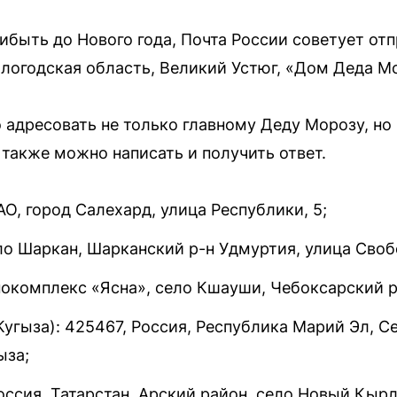
быть до Нового года, Почта России советует отп
Вологодская область, Великий Устюг, «Дом Деда М
 адресовать не только главному Деду Морозу, но
 также можно написать и получить ответ.
О, город Салехард, улица Республики, 5;
ло Шаркан, Шарканский р-н Удмуртия, улица Свобо
нокомплекс «Ясна», село Кшауши, Чебоксарский р
угыза): 425467, Россия, Республика Марий Эл, С
ыза;
оссия, Татарстан, Арский район, село Новый Кыр