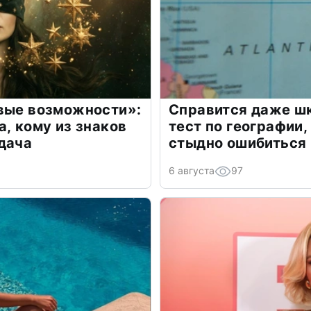
овые возможности»:
Справится даже шк
а, кому из знаков
тест по географии,
дача
стыдно ошибиться
6 августа
97