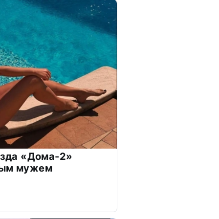
везда «Дома-2»
дым мужем