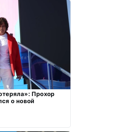
отеряла»: Прохор
ся о новой