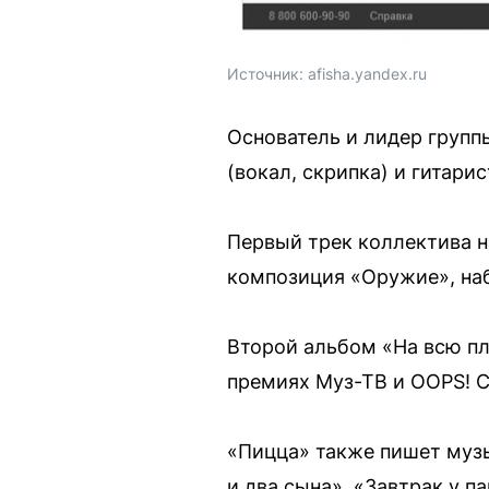
Источник: 
afisha.yandex.ru
Основатель и лидер группы
(вокал, скрипка) и гитари
Первый трек коллектива н
композиция «Оружие», на
Второй альбом «На всю пл
премиях Муз-ТВ и OOPS! C
«Пицца» также пишет музы
и два сына», «Завтрак у п