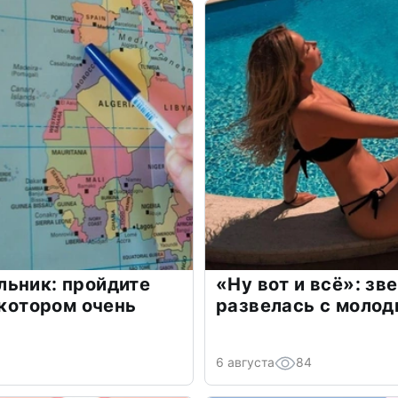
льник: пройдите
«Ну вот и всё»: з
 котором очень
развелась с моло
6 августа
84