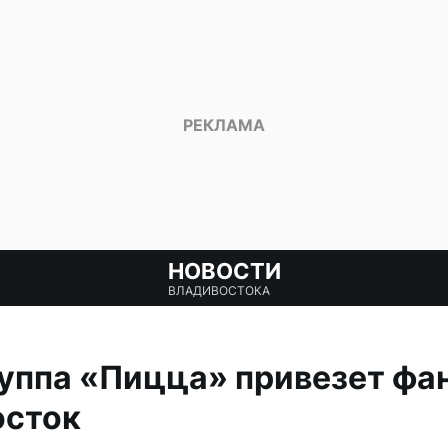
НОВОСТИ
ВЛАДИВОСТОКА
уппа «Пицца» привезет фанк
осток