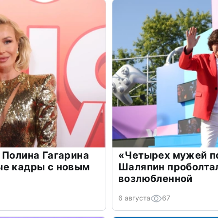
 Полина Гагарина
«Четырех мужей п
ые кадры с новым
Шаляпин проболтал
возлюбленной
6 августа
67