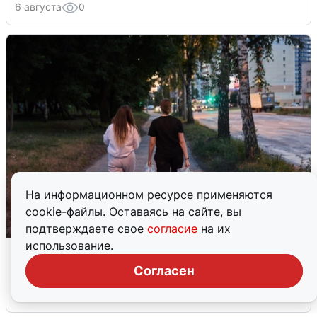
6 августа
0
На информационном ресурсе применяются
cookie-файлы. Оставаясь на сайте, вы
подтверждаете свое
согласие
на их
использование.
Опубликована карта отключений
воды в Воронеже
Согласен
6 августа
0