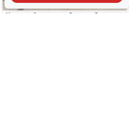
У соседей пожар и сбои: что было при
режиме БПЛА в Прикамье
5 августа
0