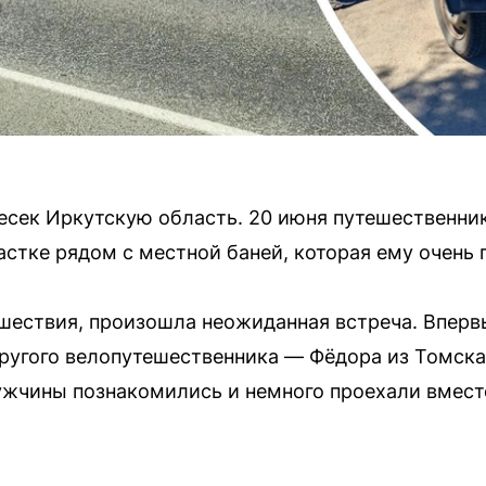
есек Иркутскую область. 20 июня путешественник
астке рядом с местной баней, которая ему очень 
тешествия, произошла неожиданная встреча. Вперв
другого велопутешественника — Фёдора из Томска
ужчины познакомились и немного проехали вместе