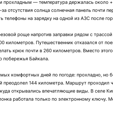
и прохладным — температура держалась около +1
за отсутствия солнца солнечная панель почти пе
ь телефоны на зарядку на одной из АЗС после гор
резовой роще напротив заправки рядом с трассой
00 километров. Путешественник отказался от пое
елать крюк почти в 260 километров. Вместо этог
о побережья Байкала.
мых комфортных дней по погоде: прохладно, но б
ей преодолел 144 километра. Маршрут проходил 
куда открывались впечатляющие виды. В селе Ки
олонка работала только по электронному ключу. 