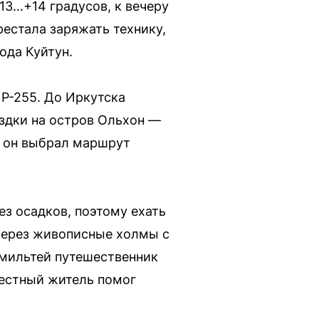
3…+14 градусов, к вечеру
рестала заряжать технику,
ода Куйтун.
 Р-255. До Иркутска
здки на остров Ольхон —
о он выбрал маршрут
ез осадков, поэтому ехать
через живописные холмы с
мильтей путешественник
Местный житель помог