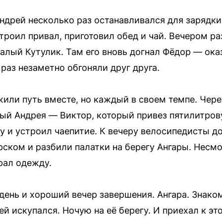
Андрей несколько раз останавливался для зарядки
троил привал, приготовил обед и чай. Вечером ра
алый Кутулик. Там его вновь догнал Фёдор — ока
раз незаметно обгоняли друг друга.
ли путь вместе, но каждый в своем темпе. Чере
ый Андрея — Виктор, который привез пятилитров
 и устроил чаепитие. К вечеру велосипедисты д
ском и разбили палатки на берегу Ангары. Несмо
рал одежду.
день и хороший вечер завершения. Ангара. Знако
ней искупался. Ночую на её берегу. И приехал к э