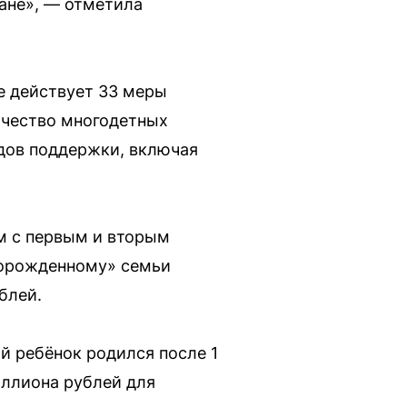
ане», — отметила
е действует 33 меры
ичество многодетных
идов поддержки, включая
м с первым и вторым
оворожденному» семьи
блей.
ой ребёнок родился после 1
иллиона рублей для