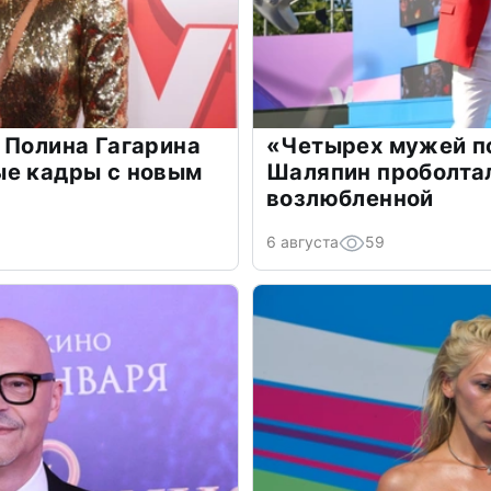
 Полина Гагарина
«Четырех мужей п
ые кадры с новым
Шаляпин проболтал
возлюбленной
6 августа
59