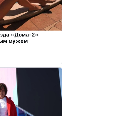
везда «Дома-2»
дым мужем