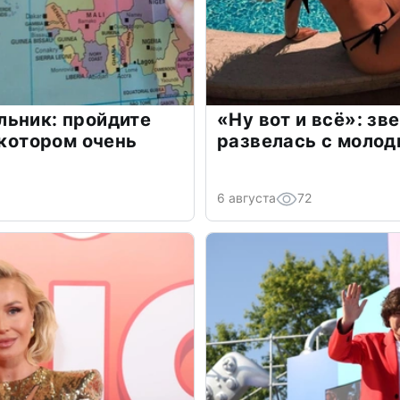
льник: пройдите
«Ну вот и всё»: з
 котором очень
развелась с моло
6 августа
72