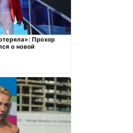
отеряла»: Прохор
ся о новой