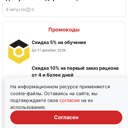
9 августа
2
Промокоды
Скидка 5% на обучение
До 31 декабря, 2026
Скидка 10% на первый заказ рациона
от 4 и более дней
До 31 августа, 2026
На информационном ресурсе применяются
cookie-файлы. Оставаясь на сайте, вы
Скидка -30% на бренд Ресурс для
подтверждаете свое
согласие
на их
тела
использование.
До 15 сентября, 2026
Согласен
Скидка 10% на товары SYNERGETIC на
первый и все повторные заказы на WB