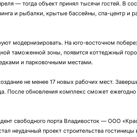
преля — тогда объект принял тысячи гостей. В со
винга и рыбалки, крытые бассейны, спа-центр и 
руют модернизировать. На юго-восточном побере
ной таможенной зоны, появится коттеджный горо
седками и парковочными местами.
оздание не менее 17 новых рабочих мест. Заверш
да. После обновления комплекс сможет ежегодно
идент свободного порта Владивосток — ООО «Кр
 стал неудачный проект строительства гостиницы 