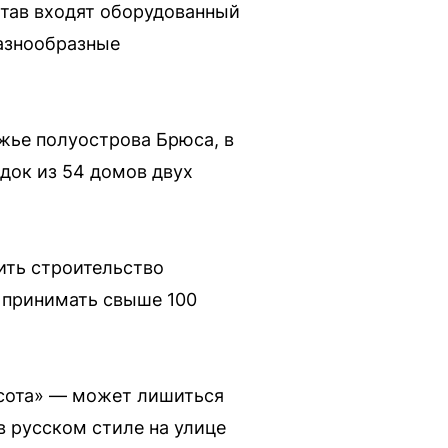
став входят оборудованный
разнообразные
жье полуострова Брюса, в
док из 54 домов двух
ить строительство
 принимать свыше 100
асота» — может лишиться
в русском стиле на улице