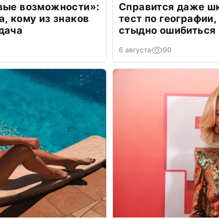
овые возможности»:
Справится даже шк
а, кому из знаков
тест по географии,
дача
стыдно ошибиться
6 августа
90