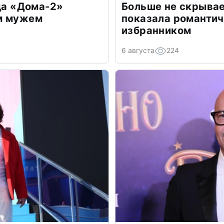
зда «Дома-2»
Больше не скрывае
м мужем
показала романти
избранником
6 августа
224