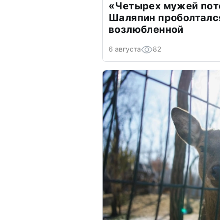
«Четырех мужей пот
Шаляпин проболтался
возлюбленной
6 августа
82