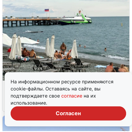
На информационном ресурсе применяются
Жители и туристы Сочи рассказали
cookie-файлы. Оставаясь на сайте, вы
об атаке БПЛА 5 августа
подтверждаете свое
согласие
на их
использование.
5 августа
0
Согласен