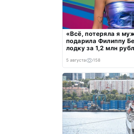
«Всё, потеряла я му
подарила Филиппу Б
лодку за 1,2 млн руб
5 августа
158