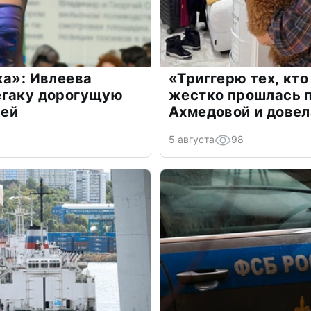
жа»: Ивлеева
«Триггерю тех, кто
егаку дорогущую
жестко прошлась п
лей
Ахмедовой и довел
5 августа
98