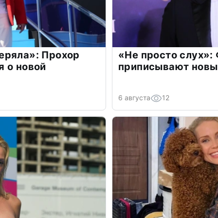
еряла»: Прохор
«Не просто слух»:
 о новой
приписывают новы
6 августа
12