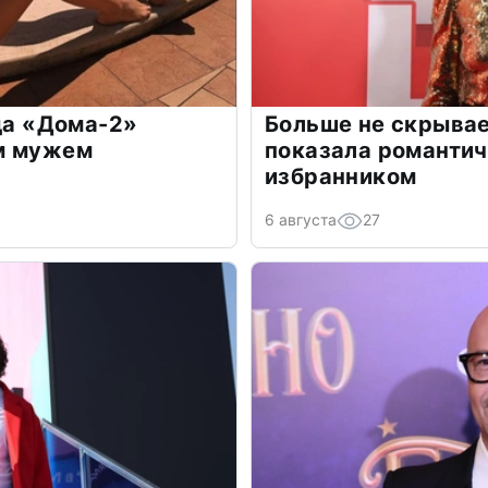
зда «Дома-2»
Больше не скрывае
м мужем
показала романти
избранником
6 августа
27