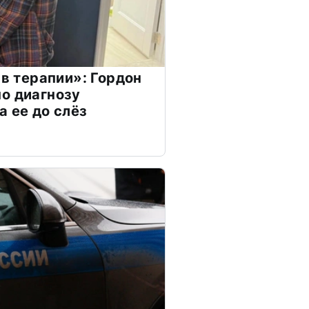
 в терапии»: Гордон
о диагнозу
а ее до слёз