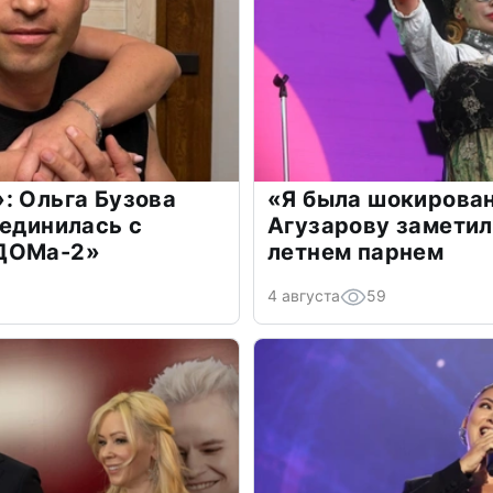
: Ольга Бузова
«Я была шокирова
оединилась с
Агузарову заметил
«ДОМа-2»
летнем парнем
4 августа
59