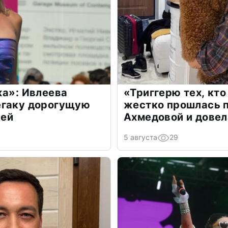
жа»: Ивлеева
«Триггерю тех, кто
егаку дорогущую
жестко прошлась п
лей
Ахмедовой и довел
5 августа
29