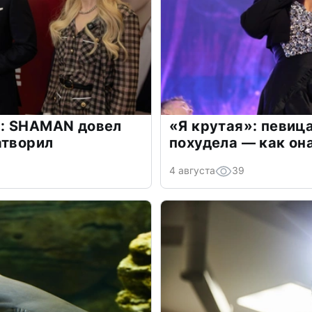
: SHAMAN довел
«Я крутая»: певиц
атворил
похудела — как он
4 августа
39