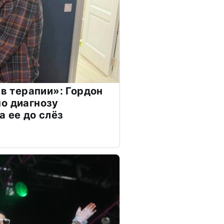
 в терапии»: Гордон
о диагнозу
а ее до слёз