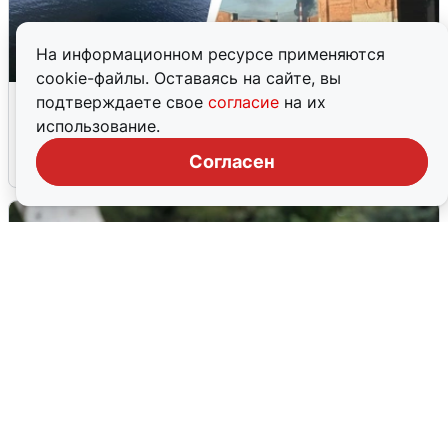
На информационном ресурсе применяются
cookie-файлы. Оставаясь на сайте, вы
Ночная атака БПЛА на Ярославль:
подтверждаете свое
согласие
на их
попадания и последствия
использование.
Согласен
6 августа
0