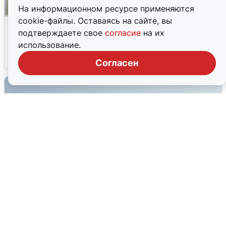
На информационном ресурсе применяются
cookie-файлы. Оставаясь на сайте, вы
Волгоградцы остались без
подтверждаете свое
согласие
на их
мобильного интернета
использование.
6 августа
0
Согласен